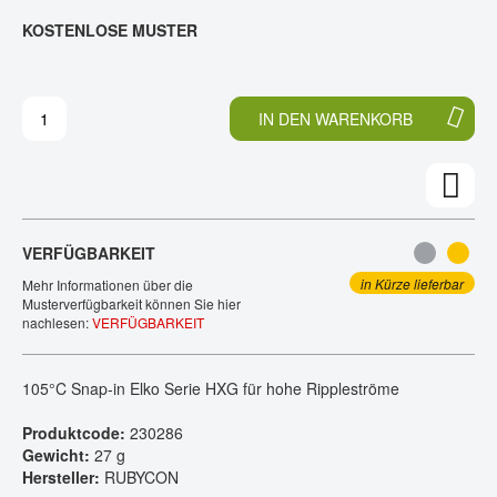
E
N
KOSTENLOSE MUSTER
KONTAKT
D
F
E
A
R
N
B
G
IN DEN WARENKORB
I
D
L
E
D
R
E
B
R
I
G
L
VERFÜGBARKEIT
A
D
L
E
in Kürze lieferbar
Mehr Informationen über die
E
R
Musterverfügbarkeit können Sie hier
nachlesen:
VERFÜGBARKEIT
R
G
I
A
E
L
105°C Snap-in Elko Serie HXG für hohe Rippleströme
S
E
P
R
Produktcode:
230286
R
I
Gewicht:
27 g
I
E
Hersteller:
RUBYCON
N
S