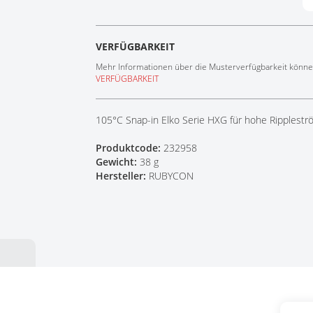
Tech Talks
Webinare
VERFÜGBARKEIT
Mehr Informationen über die Musterverfügbarkeit können
VERFÜGBARKEIT
105°C Snap-in Elko Serie HXG für hohe Ripplest
Produktcode:
232958
Gewicht:
38 g
Hersteller:
RUBYCON