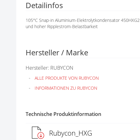
Detailinfos
N
G
E
105°C Snap-in Aluminium-Elektrolytkondensator 450HXG
N
und hoher Ripplestrom-Belastbarkeit
Hersteller / Marke
Hersteller: RUBYCON
ALLE PRODUKTE VON RUBYCON
INFORMATIONEN ZU RUBYCON
Technische Produktinformation
Rubycon_HXG