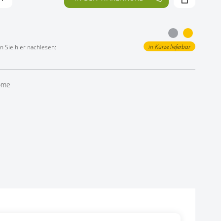
in Kürze lieferbar
 Sie hier nachlesen:
röme