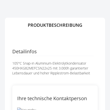
G
P
E
R
N
I
N
G
PRODUKTBESCHREIBUNG
E
N
Detailinfos
105°C Snap-in Aluminium-Elektrolytkondensator
450HXG82MEFCSN22x25 mit 3.000h garantierter
Lebensdauer und hoher Ripplestrom-Belastbarkeit
Ihre technische Kontaktperson