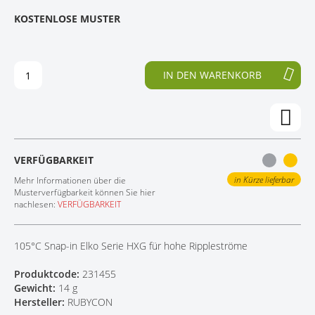
E
N
KOSTENLOSE MUSTER
KONTAKT
D
F
E
A
R
N
B
G
IN DEN WARENKORB
I
D
L
E
D
R
E
B
R
I
G
L
VERFÜGBARKEIT
A
D
L
E
in Kürze lieferbar
Mehr Informationen über die
E
R
Musterverfügbarkeit können Sie hier
nachlesen:
VERFÜGBARKEIT
R
G
I
A
E
L
105°C Snap-in Elko Serie HXG für hohe Rippleströme
S
E
P
R
Produktcode:
231455
R
I
Gewicht:
14 g
I
E
Hersteller:
RUBYCON
N
S