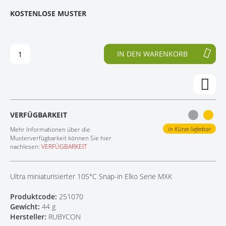
E
N
KOSTENLOSE MUSTER
KONTAKT
D
F
E
A
R
N
B
G
IN DEN WARENKORB
I
D
L
E
D
R
E
B
R
I
G
L
VERFÜGBARKEIT
A
D
L
E
in Kürze lieferbar
Mehr Informationen über die
E
R
Musterverfügbarkeit können Sie hier
nachlesen:
VERFÜGBARKEIT
R
G
I
A
E
L
Ultra miniaturisierter 105°C Snap-in Elko Serie MXK
S
E
P
R
Produktcode:
251070
R
I
Gewicht:
44 g
I
E
Hersteller:
RUBYCON
N
S