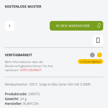
E
N
KOSTENLOSE MUSTER
KONTAKT
D
F
E
A
R
N
B
G
IN DEN WARENKORB
I
D
L
E
D
R
E
B
R
I
G
L
VERFÜGBARKEIT
A
D
L
E
in Kürze lieferbar
Mehr Informationen über die
E
R
Musterverfügbarkeit können Sie hier
nachlesen:
VERFÜGBARKEIT
R
G
I
A
E
L
Miniaturisierter 105°C Snap-in Elko Serie VXH mit 5.000h
S
E
P
R
Produktcode:
200975
R
I
Gewicht:
24 g
I
E
Hersteller:
RUBYCON
N
S