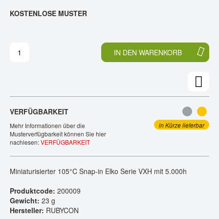
E
N
KOSTENLOSE MUSTER
KONTAKT
D
F
E
A
R
N
B
G
IN DEN WARENKORB
I
D
L
E
D
R
E
B
R
I
G
L
VERFÜGBARKEIT
A
D
L
E
in Kürze lieferbar
Mehr Informationen über die
E
R
Musterverfügbarkeit können Sie hier
nachlesen:
VERFÜGBARKEIT
R
G
I
A
E
L
Miniaturisierter 105°C Snap-in Elko Serie VXH mit 5.000h
S
E
P
R
Produktcode:
200009
R
I
Gewicht:
23 g
I
E
Hersteller:
RUBYCON
N
S