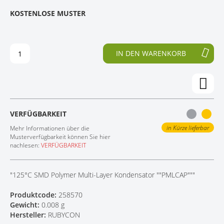
E
N
KOSTENLOSE MUSTER
KONTAKT
D
F
E
A
R
N
B
G
IN DEN WARENKORB
I
D
L
E
D
R
E
B
R
I
G
L
VERFÜGBARKEIT
A
D
L
E
in Kürze lieferbar
Mehr Informationen über die
E
R
Musterverfügbarkeit können Sie hier
nachlesen:
VERFÜGBARKEIT
R
G
I
A
E
L
"125°C SMD Polymer Multi-Layer Kondensator ""PMLCAP"""
S
E
P
R
Produktcode:
258570
R
I
Gewicht:
0.008 g
I
E
Hersteller:
RUBYCON
N
S