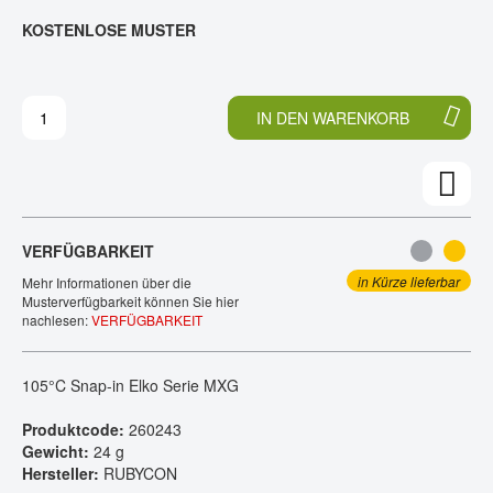
E
N
KOSTENLOSE MUSTER
KONTAKT
D
F
E
A
R
N
B
G
IN DEN WARENKORB
I
D
L
E
D
R
E
B
R
I
G
L
VERFÜGBARKEIT
A
D
L
E
in Kürze lieferbar
Mehr Informationen über die
E
R
Musterverfügbarkeit können Sie hier
nachlesen:
VERFÜGBARKEIT
R
G
I
A
E
L
105°C Snap-in Elko Serie MXG
S
E
P
R
Produktcode:
260243
R
I
Gewicht:
24 g
I
E
Hersteller:
RUBYCON
N
S