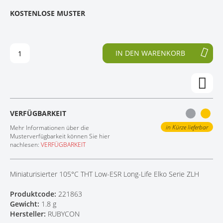
E
N
KOSTENLOSE MUSTER
KONTAKT
D
F
E
A
R
N
B
G
IN DEN WARENKORB
I
D
L
E
D
R
E
B
R
I
G
L
VERFÜGBARKEIT
A
D
L
E
in Kürze lieferbar
Mehr Informationen über die
E
R
Musterverfügbarkeit können Sie hier
nachlesen:
VERFÜGBARKEIT
R
G
I
A
E
L
Miniaturisierter 105°C THT Low-ESR Long-Life Elko Serie ZLH
S
E
P
R
Produktcode:
221863
R
I
Gewicht:
1.8 g
I
E
Hersteller:
RUBYCON
N
S