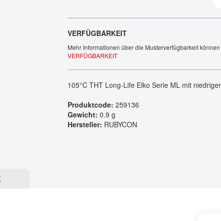
Tech Talks
Webinare
VERFÜGBARKEIT
Mehr Informationen über die Musterverfügbarkeit können 
VERFÜGBARKEIT
105°C THT Long-Life Elko Serie ML mit niedrig
Produktcode:
259136
Gewicht:
0.9 g
Hersteller:
RUBYCON
E