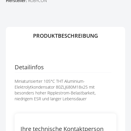
Hersteller:
RUBYCON
G
P
E
R
N
I
N
G
E
PRODUKTBESCHREIBUNG
N
Detailinfos
Miniaturisierter 105°C THT Aluminium-
Elektrolytkondensator 80ZLJ680M18x25 mit
besonders hoher Ripplestrom-Belastbarkeit,
niedrigem ESR und langer Lebensdauer
Ihre technische Kontaktperson