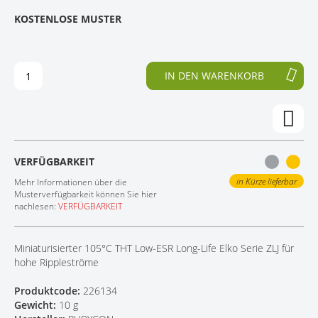
E
N
KOSTENLOSE MUSTER
KONTAKT
D
F
E
A
R
N
B
G
IN DEN WARENKORB
I
D
L
E
D
R
E
B
R
I
G
L
VERFÜGBARKEIT
A
D
L
E
in Kürze lieferbar
Mehr Informationen über die
E
R
Musterverfügbarkeit können Sie hier
nachlesen:
VERFÜGBARKEIT
R
G
I
A
E
L
Miniaturisierter 105°C THT Low-ESR Long-Life Elko Serie ZLJ für
S
E
hohe Rippleströme
P
R
R
I
Produktcode:
226134
I
E
Gewicht:
10 g
N
S