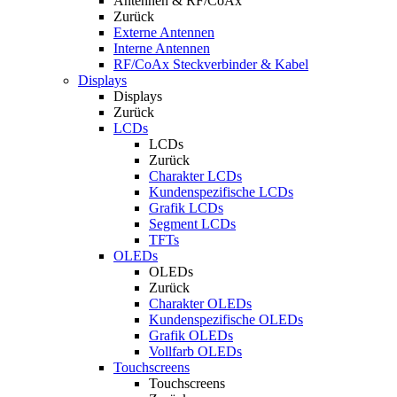
Antennen & RF/CoAx
Zurück
Externe Antennen
Interne Antennen
RF/CoAx Steckverbinder & Kabel
Displays
Displays
Zurück
LCDs
LCDs
Zurück
Charakter LCDs
Kundenspezifische LCDs
Grafik LCDs
Segment LCDs
TFTs
OLEDs
OLEDs
Zurück
Charakter OLEDs
Kundenspezifische OLEDs
Grafik OLEDs
Vollfarb OLEDs
Touchscreens
Touchscreens