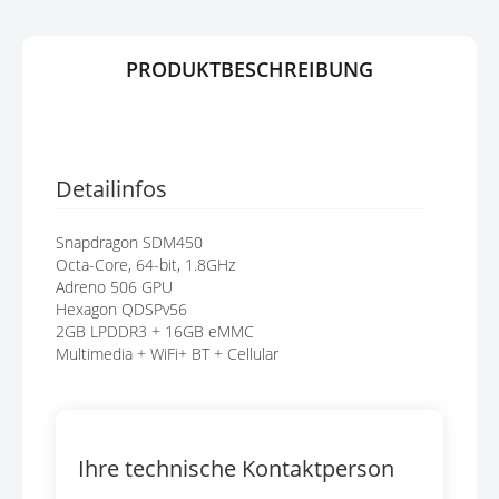
E
R
N
I
N
PRODUKTBESCHREIBUNG
G
E
N
Detailinfos
Snapdragon SDM450
Octa-Core, 64-bit, 1.8GHz
Adreno 506 GPU
Hexagon QDSPv56
2GB LPDDR3 + 16GB eMMC
Multimedia + WiFi+ BT + Cellular
Ihre technische Kontaktperson