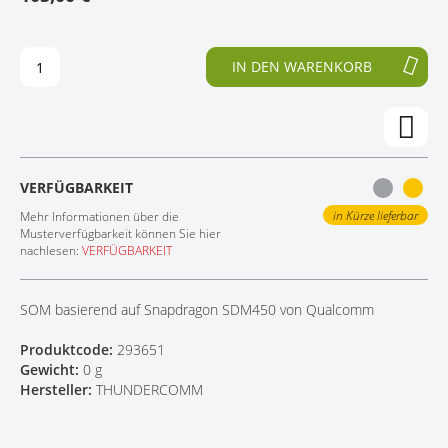
D
F
KONTAKT
E
A
R
N
IN DEN WARENKORB
B
G
I
D
L
E
D
R
E
B
R
I
VERFÜGBARKEIT
G
L
A
D
in Kürze lieferbar
Mehr Informationen über die
L
E
Musterverfügbarkeit können Sie hier
nachlesen:
VERFÜGBARKEIT
E
R
R
G
I
A
SOM basierend auf Snapdragon SDM450 von Qualcomm
E
L
S
E
Produktcode:
293651
P
R
Gewicht:
0 g
R
I
Hersteller:
THUNDERCOMM
I
E
N
S
G
P