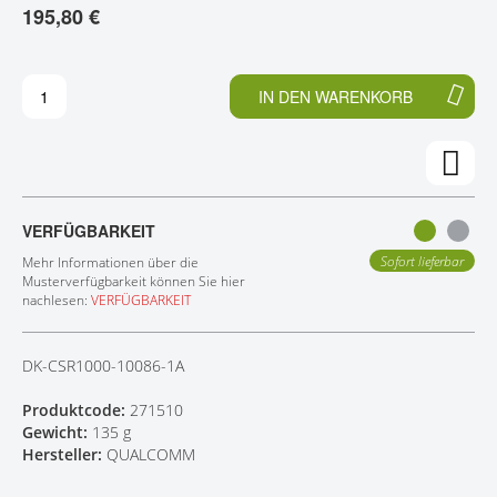
195,80 €
E
N
KONTAKT
D
F
E
A
R
N
IN DEN WARENKORB
B
G
I
D
L
E
D
R
E
B
R
I
VERFÜGBARKEIT
G
L
A
D
Sofort lieferbar
Mehr Informationen über die
L
E
Musterverfügbarkeit können Sie hier
nachlesen:
VERFÜGBARKEIT
E
R
R
G
I
A
DK-CSR1000-10086-1A
E
L
S
E
Produktcode:
271510
P
R
Gewicht:
135 g
R
I
Hersteller:
QUALCOMM
I
E
N
S