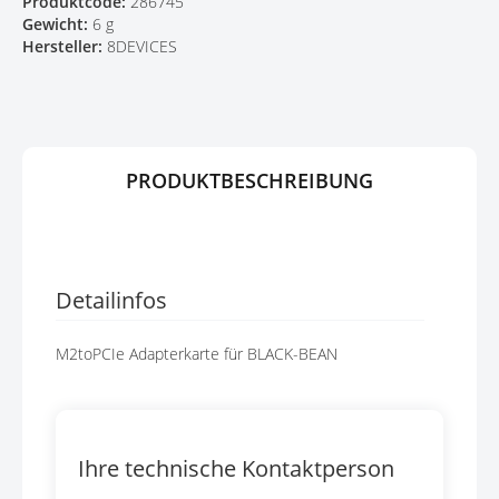
Produktcode:
286745
E
R
Gewicht:
6 g
N
I
Hersteller:
8DEVICES
N
G
E
N
PRODUKTBESCHREIBUNG
Detailinfos
M2toPCIe Adapterkarte für BLACK-BEAN
Ihre technische Kontaktperson