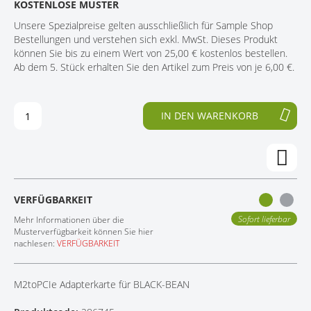
KOSTENLOSE MUSTER
D
F
KONTAKT
E
A
Unsere Spezialpreise gelten ausschließlich für Sample Shop
R
N
Bestellungen und verstehen sich exkl. MwSt. Dieses Produkt
B
G
können Sie bis zu einem Wert von 25,00 € kostenlos bestellen.
I
D
Ab dem 5. Stück erhalten Sie den Artikel zum Preis von je 6,00 €.
L
E
D
R
E
B
IN DEN WARENKORB
R
I
G
L
A
D
L
E
E
R
R
G
VERFÜGBARKEIT
I
A
E
L
Sofort lieferbar
Mehr Informationen über die
S
E
Musterverfügbarkeit können Sie hier
nachlesen:
VERFÜGBARKEIT
P
R
R
I
I
E
M2toPCIe Adapterkarte für BLACK-BEAN
N
S
G
P