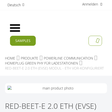
Anmelden
D
Deutsch
i
r
e
k
Navigation
t
umschalten
z
u
SAMPLES
MEIN W
m
AKTUELLES
I
n
PRODUKTE
HOME
PRODUKTE
POWERLINE COMMUNICATION
h
HOMEPLUG GREEN PHY FÜR LADESTATIONEN
a
APPLIKATIONEN
RED-BEET-E 2.0 ETH (EVSE) MODUL - ETH VOR-KONFIGURIERT
l
t
HERSTELLER
Z
SERVICES
U
M
Z
UNTERNEHMEN
E
U
RED-BEET-E 2.0 ETH (EVSE)
N
M
KARRIERE
D
A