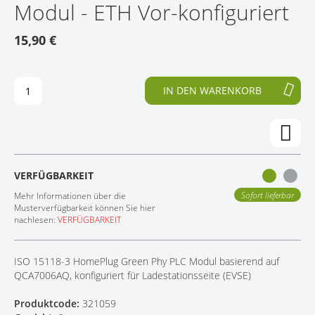
Modul - ETH Vor-konfiguriert
E
N
KONTAKT
D
F
15,90 €
E
A
R
N
B
G
I
D
IN DEN WARENKORB
L
E
D
R
E
B
R
I
G
L
A
D
VERFÜGBARKEIT
L
E
E
R
Sofort lieferbar
Mehr Informationen über die
R
G
Musterverfügbarkeit können Sie hier
nachlesen:
VERFÜGBARKEIT
I
A
E
L
S
E
ISO 15118-3 HomePlug Green Phy PLC Modul basierend auf
P
R
QCA7006AQ, konfiguriert für Ladestationsseite (EVSE)
R
I
I
E
Produktcode:
321059
N
S