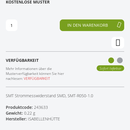
KOSTENLOSE MUSTER
D
F
KONTAKT
E
A
R
N
B
G
IN DEN WARENKORB
I
D
L
E
D
R
E
B
R
I
G
L
VERFÜGBARKEIT
A
D
L
E
Sofort lieferbar
Mehr Informationen über die
E
R
Musterverfügbarkeit können Sie hier
nachlesen:
VERFÜGBARKEIT
R
G
I
A
E
L
SMT Strommesswiderstand SMD, SMT-R050-1.0
S
E
P
R
Produktcode:
243633
R
I
Gewicht:
0.22 g
I
E
Hersteller:
ISABELLENHÜTTE
N
S
G
P