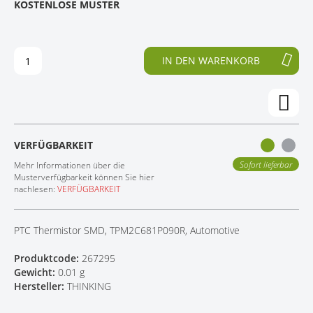
KOSTENLOSE MUSTER
D
F
KONTAKT
E
A
R
N
B
G
IN DEN WARENKORB
I
D
L
E
D
R
E
B
R
I
G
L
VERFÜGBARKEIT
A
D
L
E
Sofort lieferbar
Mehr Informationen über die
E
R
Musterverfügbarkeit können Sie hier
nachlesen:
VERFÜGBARKEIT
R
G
I
A
E
L
PTC Thermistor SMD, TPM2C681P090R, Automotive
S
E
P
R
Produktcode:
267295
R
I
Gewicht:
0.01 g
I
E
Hersteller:
THINKING
N
S
G
P