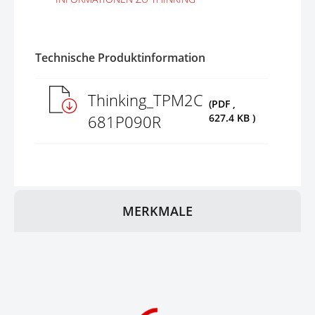
Technische Produktinformation
Thinking_TPM2C
(PDF ,
681P090R
627.4 KB )
MERKMALE