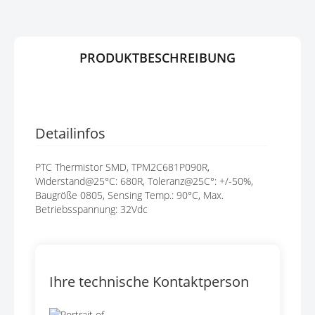
E
R
N
I
N
G
PRODUKTBESCHREIBUNG
E
N
Detailinfos
PTC Thermistor SMD, TPM2C681P090R,
Widerstand@25°C: 680R, Toleranz@25C°: +/-50%,
Baugröße 0805, Sensing Temp.: 90°C, Max.
Betriebsspannung: 32Vdc
Ihre technische Kontaktperson