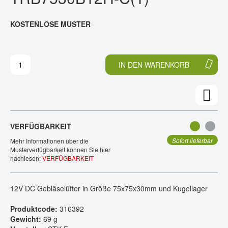
D
A
KONTAKT
E
N
KOSTENLOSE MUSTER
D
F
E
A
R
N
B
G
IN DEN WARENKORB
I
D
L
E
D
R
E
B
R
I
G
L
VERFÜGBARKEIT
A
D
L
E
Sofort lieferbar
Mehr Informationen über die
E
R
Musterverfügbarkeit können Sie hier
nachlesen:
VERFÜGBARKEIT
R
G
I
A
E
L
12V DC Gebläselüfter in Größe 75x75x30mm und Kugellager
S
E
P
R
Produktcode:
316392
R
I
Gewicht:
69 g
I
E