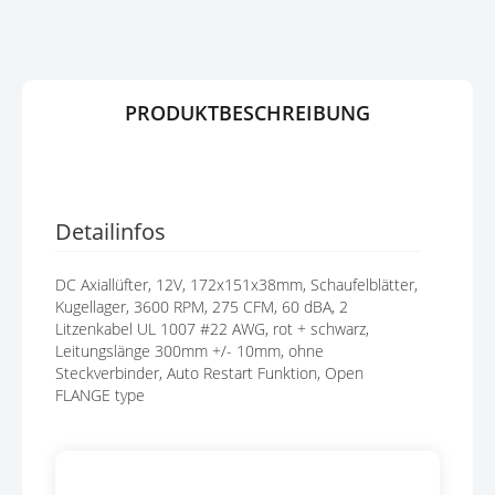
G
P
E
R
N
I
N
G
PRODUKTBESCHREIBUNG
E
N
Detailinfos
DC Axiallüfter, 12V, 172x151x38mm, Schaufelblätter,
Kugellager, 3600 RPM, 275 CFM, 60 dBA, 2
Litzenkabel UL 1007 #22 AWG, rot + schwarz,
Leitungslänge 300mm +/- 10mm, ohne
Steckverbinder, Auto Restart Funktion, Open
FLANGE type