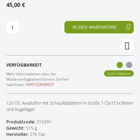
45,00 €
E
N
KONTAKT
D
F
E
A
R
N
IN DEN WARENKORB
B
G
I
D
L
E
D
R
E
B
R
I
VERFÜGBARKEIT
G
L
A
D
Sofort lieferbar
Mehr Informationen über die
L
E
Musterverfügbarkeit können Sie hier
nachlesen:
VERFÜGBARKEIT
E
R
R
G
I
A
12V DC Axiallüfter mit Schaufelblättern in Größe 172x151x38mm
E
L
und Kugellager
S
E
P
R
Produktcode:
316391
R
I
Gewicht:
515 g
I
E
Hersteller:
STK Fan
N
S