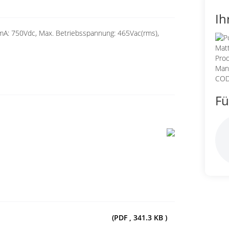
Ih
mA: 750Vdc, Max. Betriebsspannung: 465Vac(rms),
Fü
(PDF , 341.3 KB )