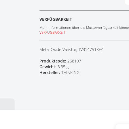
Tech Talks
Webinare
VERFÜGBARKEIT
Mehr Informationen über die Musterverfügbarkeit können
VERFÜGBARKEIT
Metal Oxide Varistor, TVR14751KFY
Produktcode:
268197
Gewicht:
3.35 g
Hersteller:
THINKING