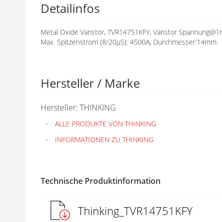
Detailinfos
N
G
E
Metal Oxide Varistor, TVR14751KFY, Varistor Spannung@1
N
Max. Spitzenstrom (8/20µS): 4500A, Durchmesser:14mm
Hersteller / Marke
Hersteller: THINKING
ALLE PRODUKTE VON THINKING
INFORMATIONEN ZU THINKING
Technische Produktinformation
Thinking_TVR14751KFY