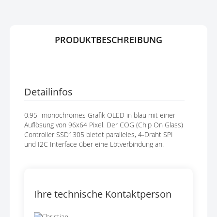
E
R
N
I
N
G
PRODUKTBESCHREIBUNG
E
N
Detailinfos
0.95" monochromes Grafik OLED in blau mit einer
Auflösung von 96x64 Pixel. Der COG (Chip On Glass)
Controller SSD1305 bietet paralleles, 4-Draht SPI
und I2C Interface über eine Lötverbindung an.
Ihre technische Kontaktperson