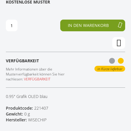
KOSTENLOSE MUSTER
D
F
KONTAKT
E
A
R
N
B
G
IN DEN WARENKORB
I
D
L
E
D
R
E
B
R
I
G
L
VERFÜGBARKEIT
A
D
L
E
in Kürze lieferbar
Mehr Informationen über die
E
R
Musterverfügbarkeit können Sie hier
nachlesen:
VERFÜGBARKEIT
R
G
I
A
E
L
0.95" Grafik OLED blau
S
E
P
R
Produktcode:
221407
R
I
Gewicht:
0 g
I
E
Hersteller:
WISECHIP
N
S
G
P