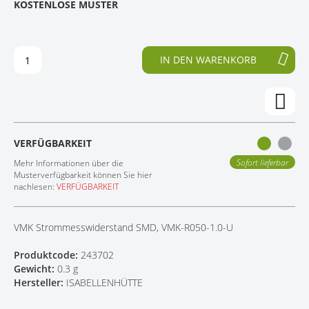
KOSTENLOSE MUSTER
D
F
KONTAKT
E
A
R
N
B
G
IN DEN WARENKORB
I
D
L
E
D
R
E
B
R
I
G
L
VERFÜGBARKEIT
A
D
L
E
Sofort lieferbar
Mehr Informationen über die
E
R
Musterverfügbarkeit können Sie hier
nachlesen:
VERFÜGBARKEIT
R
G
I
A
E
L
VMK Strommesswiderstand SMD, VMK-R050-1.0-U
S
E
P
R
Produktcode:
243702
R
I
Gewicht:
0.3 g
I
E
Hersteller:
ISABELLENHÜTTE
N
S
G
P