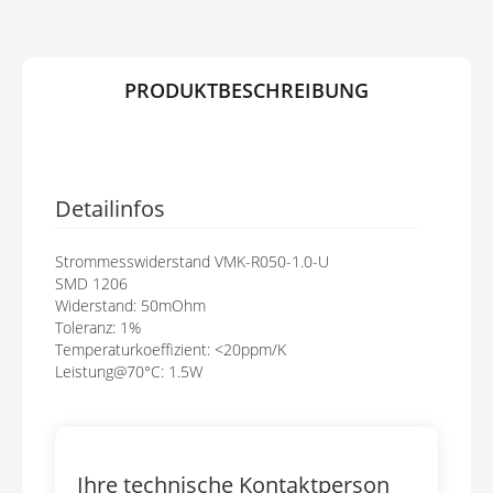
E
R
N
I
N
G
PRODUKTBESCHREIBUNG
E
N
Detailinfos
Strommesswiderstand VMK-R050-1.0-U
SMD 1206
Widerstand: 50mOhm
Toleranz: 1%
Temperaturkoeffizient: <20ppm/K
Leistung@70°C: 1.5W
Ihre technische Kontaktperson