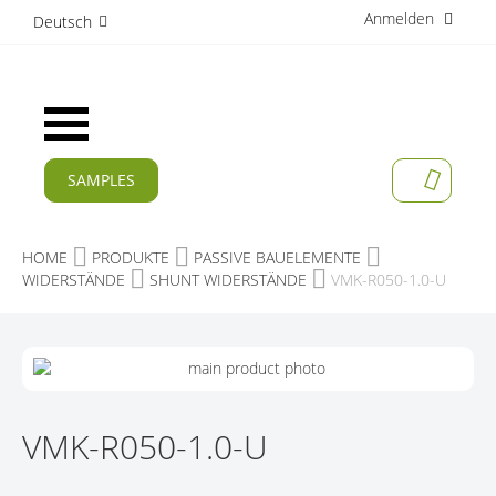
Anmelden
D
Deutsch
i
r
e
k
Navigation
t
umschalten
z
u
SAMPLES
MEIN W
m
AKTUELLES
I
n
PRODUKTE
HOME
PRODUKTE
PASSIVE BAUELEMENTE
h
WIDERSTÄNDE
SHUNT WIDERSTÄNDE
VMK-R050-1.0-U
a
APPLIKATIONEN
l
t
HERSTELLER
Z
U
SERVICES
M
Z
E
U
VMK-R050-1.0-U
UNTERNEHMEN
N
M
D
A
KARRIERE
E
N