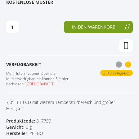
KOSTENLOSE MUSTER
D
F
KONTAKT
E
A
R
N
B
G
IN DEN WARENKORB
I
D
L
E
D
R
E
B
R
I
G
L
VERFÜGBARKEIT
A
D
L
E
in Kürze lieferbar
Mehr Informationen über die
E
R
Musterverfügbarkeit können Sie hier
nachlesen:
VERFÜGBARKEIT
R
G
I
A
E
L
7,0" TFT-LCD mit weitem Temperaturbereich und großer
S
E
Helligkeit
P
R
R
I
Produktcode:
317739
I
E
Gewicht:
0 g
N
S
Hersteller:
YEEBO
G
P