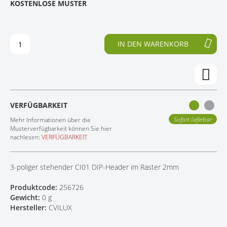
KOSTENLOSE MUSTER
D
F
KONTAKT
E
A
R
N
B
G
IN DEN WARENKORB
I
D
L
E
D
R
E
B
R
I
G
L
VERFÜGBARKEIT
A
D
L
E
Sofort lieferbar
Mehr Informationen über die
E
R
Musterverfügbarkeit können Sie hier
nachlesen:
VERFÜGBARKEIT
R
G
I
A
E
L
3-poliger stehender CI01 DIP-Header im Raster 2mm
S
E
P
R
Produktcode:
256726
R
I
Gewicht:
0 g
I
E
Hersteller:
CVILUX
N
S
G
P