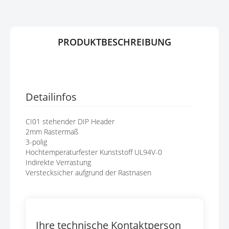
E
R
N
I
N
G
PRODUKTBESCHREIBUNG
E
N
Detailinfos
CI01 stehender DIP Header
2mm Rastermaß
3-polig
Hochtemperaturfester Kunststoff UL94V-0
Indirekte Verrastung
Verstecksicher aufgrund der Rastnasen
Ihre technische Kontaktperson