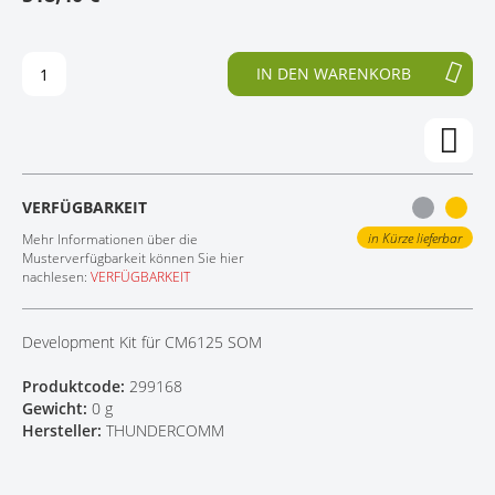
D
F
KONTAKT
E
A
R
N
IN DEN WARENKORB
B
G
I
D
L
E
D
R
E
B
R
I
VERFÜGBARKEIT
G
L
A
D
in Kürze lieferbar
Mehr Informationen über die
L
E
Musterverfügbarkeit können Sie hier
nachlesen:
VERFÜGBARKEIT
E
R
R
G
I
A
Development Kit für CM6125 SOM
E
L
S
E
Produktcode:
299168
P
R
Gewicht:
0 g
R
I
Hersteller:
THUNDERCOMM
I
E
N
S
G
P