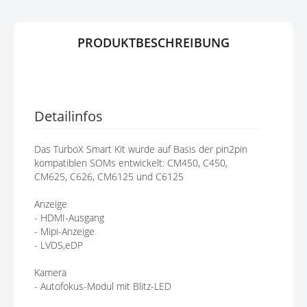
E
R
N
I
N
PRODUKTBESCHREIBUNG
G
E
N
Detailinfos
Das TurboX Smart Kit wurde auf Basis der pin2pin
kompatiblen SOMs entwickelt: CM450, C450,
CM625, C626, CM6125 und C6125
Anzeige
- HDMI-Ausgang
- Mipi-Anzeige
- LVDS,eDP
Kamera
- Autofokus-Modul mit Blitz-LED