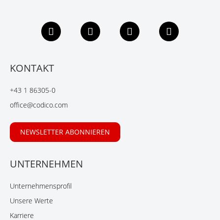
F
L
X
Y
a
i
i
o
c
n
n
u
e
k
g
t
b
e
u
KONTAKT
o
d
b
o
I
e
+43 1 86305-0
k
n
office@codico.com
NEWSLETTER ABONNIEREN
UNTERNEHMEN
Unternehmensprofil
Unsere Werte
Karriere