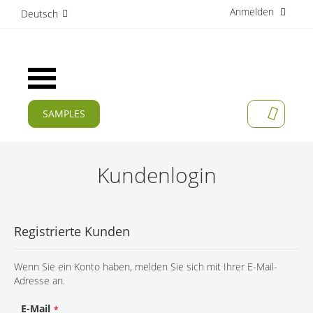
Anmelden
D
Deutsch
i
r
e
k
Navigation
t
umschalten
z
u
SAMPLES
MEIN W
m
AKTUELLES
I
n
PRODUKTE
h
Kundenlogin
a
APPLIKATIONEN
l
t
HERSTELLER
Registrierte Kunden
SERVICES
Wenn Sie ein Konto haben, melden Sie sich mit Ihrer E-Mail-
UNTERNEHMEN
Adresse an.
KARRIERE
E-Mail