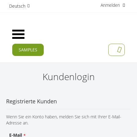
Anmelden
D
Deutsch
i
r
e
k
Navigation
t
umschalten
z
u
SAMPLES
MEIN W
m
AKTUELLES
I
n
PRODUKTE
h
Kundenlogin
a
APPLIKATIONEN
l
t
HERSTELLER
Registrierte Kunden
SERVICES
Wenn Sie ein Konto haben, melden Sie sich mit Ihrer E-Mail-
UNTERNEHMEN
Adresse an.
KARRIERE
E-Mail