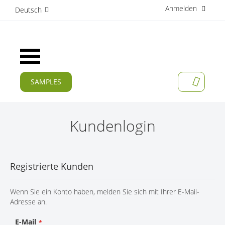
Anmelden
D
Deutsch
i
r
e
k
Navigation
t
umschalten
z
u
SAMPLES
MEIN W
m
AKTUELLES
I
n
PRODUKTE
h
Kundenlogin
a
APPLIKATIONEN
l
t
HERSTELLER
Registrierte Kunden
SERVICES
Wenn Sie ein Konto haben, melden Sie sich mit Ihrer E-Mail-
UNTERNEHMEN
Adresse an.
KARRIERE
E-Mail