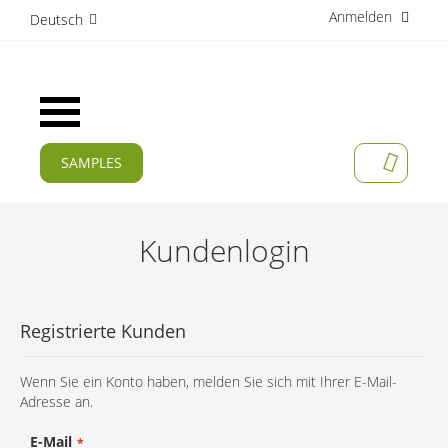
Anmelden
D
Deutsch
i
r
e
k
Navigation
t
umschalten
z
u
SAMPLES
MEIN W
m
AKTUELLES
I
n
PRODUKTE
h
Kundenlogin
a
APPLIKATIONEN
l
t
HERSTELLER
Registrierte Kunden
SERVICES
Wenn Sie ein Konto haben, melden Sie sich mit Ihrer E-Mail-
UNTERNEHMEN
Adresse an.
KARRIERE
E-Mail