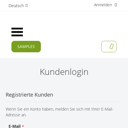
Anmelden
D
Deutsch
i
r
e
k
Navigation
t
umschalten
z
u
SAMPLES
MEIN W
m
AKTUELLES
I
n
PRODUKTE
h
Kundenlogin
a
APPLIKATIONEN
l
t
HERSTELLER
Registrierte Kunden
SERVICES
Wenn Sie ein Konto haben, melden Sie sich mit Ihrer E-Mail-
UNTERNEHMEN
Adresse an.
KARRIERE
E-Mail