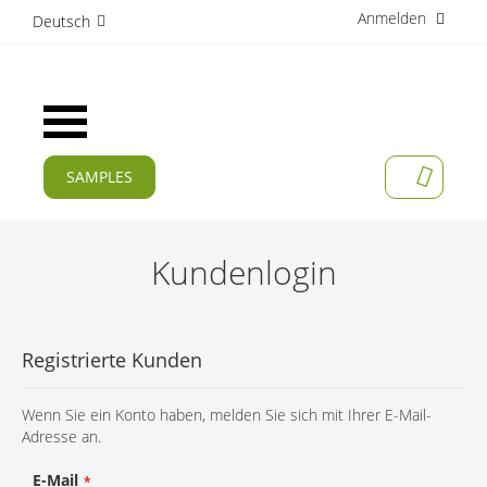
Anmelden
D
Deutsch
i
r
e
k
Navigation
t
umschalten
z
u
SAMPLES
MEIN W
m
AKTUELLES
I
n
PRODUKTE
h
Kundenlogin
a
APPLIKATIONEN
l
t
HERSTELLER
Registrierte Kunden
SERVICES
Wenn Sie ein Konto haben, melden Sie sich mit Ihrer E-Mail-
UNTERNEHMEN
Adresse an.
KARRIERE
E-Mail