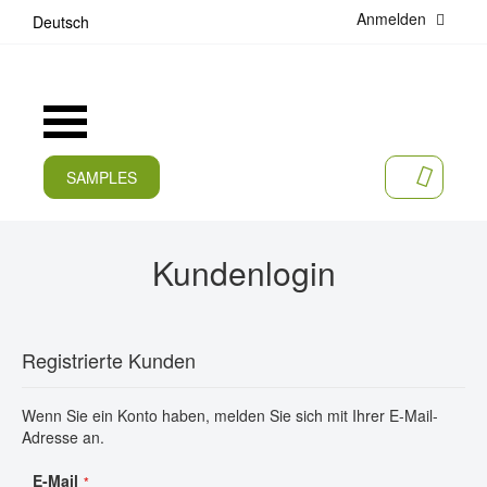
Anmelden
D
Deutsch
i
r
e
k
Navigation
t
umschalten
z
u
SAMPLES
MEIN W
m
AKTUELLES
I
n
PRODUKTE
h
Kundenlogin
a
APPLIKATIONEN
l
t
HERSTELLER
Registrierte Kunden
SERVICES
Wenn Sie ein Konto haben, melden Sie sich mit Ihrer E-Mail-
UNTERNEHMEN
Adresse an.
KARRIERE
E-Mail