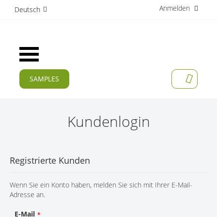
Anmelden
D
Deutsch
i
r
e
k
Navigation
t
umschalten
z
u
SAMPLES
MEIN W
m
AKTUELLES
I
n
PRODUKTE
h
Kundenlogin
a
APPLIKATIONEN
l
t
HERSTELLER
Registrierte Kunden
SERVICES
Wenn Sie ein Konto haben, melden Sie sich mit Ihrer E-Mail-
UNTERNEHMEN
Adresse an.
KARRIERE
E-Mail