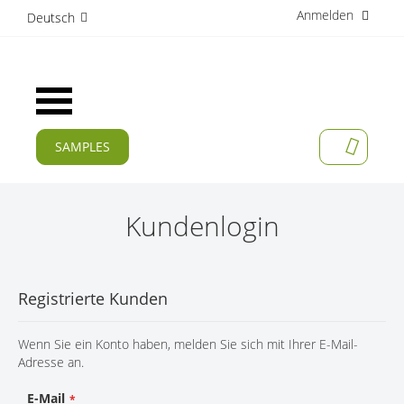
Anmelden
D
Deutsch
i
r
e
k
Navigation
t
umschalten
z
u
SAMPLES
MEIN W
m
AKTUELLES
I
n
PRODUKTE
h
Kundenlogin
a
APPLIKATIONEN
l
t
HERSTELLER
Registrierte Kunden
SERVICES
Wenn Sie ein Konto haben, melden Sie sich mit Ihrer E-Mail-
UNTERNEHMEN
Adresse an.
KARRIERE
E-Mail