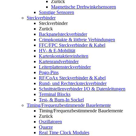
Zurück
Magnetische Drehwinkelsensoren
Sonstige Sensoren
Steckverbinder
Steckverbinder
Zurück
Backpanelsteckverbinder
Crimpkontakte & lötfreie Verbindungen
FFC/FPC Steckverbinder & Kabel
HV- & E-Mobilität
Kartenkontaktiereinheiten
Kartenrandverbinder
Leiterplattensteckverbinder
Pogo-Pins
RF/CoAx Steckverbinder & Kabel
Rund- und Rechtecksteckverbinder
Schnittstellenverbinder I/O & Datenleitungen
Terminal Blocks
Test- & Burn-In Sockel
Timing/Frequenzbestimmende Bauelemente
Timing/Frequenzbestimmende Bauelemente
Zurück
Oszillatoren
Quarze
Real Time Clock Modules