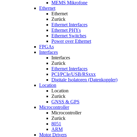
MEMS Mikrofone
Ethernet
Ethernet
Zurück
Ethernet Interfaces
Ethernet PHYs
Ethernet Switches
Power over Ethernet
FPGAs
Interfaces
Interfaces
Zurück
Ethernet Interfaces
PCI/PCIe/USB/RSxxx
Digitale Isolatoren (Datenkoppler)
Location
Location
Zurück
GNSS & GPS
Microcontroller
Microcontroller
Zurück
8051
ARM
Motor Drivers