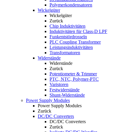
Polymerkondensatoren
Wickelgüter
Wickelgüter
Zurück
Chip Induktivitäten
Induktivitäten für Class-D LPF
Funkentstördrosseln
PLC Coupling Transformer
Leistungsinduktivitäten
Transformatoren
Widerstände
Widerstände
Zurück
Potentiometer & Trimmer
PTC, NTC, Polymer-PTC
Varistoren
Festwiderstände
Shunt-Widerstände
Power Supply Modules
Power Supply Modules
Zurück
DC/DC Converters
DC/DC Converters
Zurück