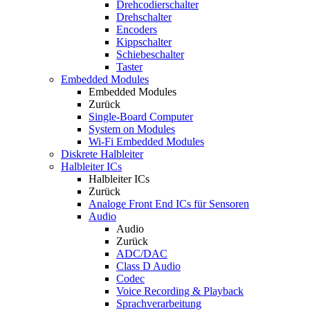
Drehcodierschalter
Drehschalter
Encoders
Kippschalter
Schiebeschalter
Taster
Embedded Modules
Embedded Modules
Zurück
Single-Board Computer
System on Modules
Wi-Fi Embedded Modules
Diskrete Halbleiter
Halbleiter ICs
Halbleiter ICs
Zurück
Analoge Front End ICs für Sensoren
Audio
Audio
Zurück
ADC/DAC
Class D Audio
Codec
Voice Recording & Playback
Sprachverarbeitung