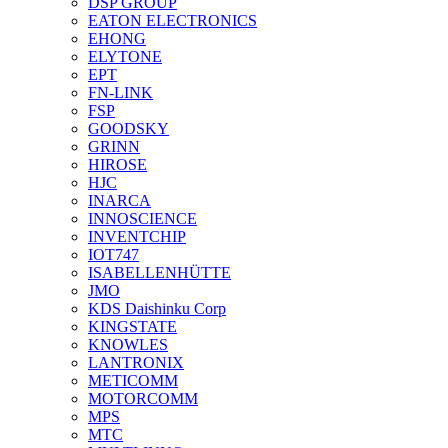
DSP GROUP
EATON ELECTRONICS
EHONG
ELYTONE
EPT
FN-LINK
FSP
GOODSKY
GRINN
HIROSE
HJC
INARCA
INNOSCIENCE
INVENTCHIP
IOT747
ISABELLENHÜTTE
JMO
KDS Daishinku Corp
KINGSTATE
KNOWLES
LANTRONIX
METICOMM
MOTORCOMM
MPS
MTC