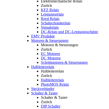
Elektromechanische Relais
Zurück
KFZ Relais
Leistungsrelais
Reed Relais
Schaltschrankrelais
Signalrelais
DC-Relais und DC-Leistungsschütze
EMV Produkte
Motoren & Steuerungen
Motoren & Steuerungen
Zurück
EC Motoren
DC Motoren
Schrittmotoren & Steuerungen
Halbleiterrelais
Halbleiterrelais
Zurück
Halbleiterrelais
PhotoMOS Relais
Steckverbinder
Schalter & Taster
Schalter & Taster
Zurück
DIP Schalter