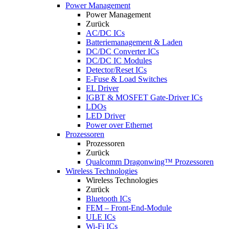
Power Management
Power Management
Zurück
AC/DC ICs
Batteriemanagement & Laden
DC/DC Converter ICs
DC/DC IC Modules
Detector/Reset ICs
E-Fuse & Load Switches
EL Driver
IGBT & MOSFET Gate-Driver ICs
LDOs
LED Driver
Power over Ethernet
Prozessoren
Prozessoren
Zurück
Qualcomm Dragonwing™ Prozessoren
Wireless Technologies
Wireless Technologies
Zurück
Bluetooth ICs
FEM – Front-End-Module
ULE ICs
Wi-Fi ICs