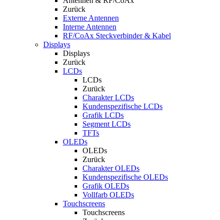
Antennen & RF/CoAx
Zurück
Externe Antennen
Interne Antennen
RF/CoAx Steckverbinder & Kabel
Displays
Displays
Zurück
LCDs
LCDs
Zurück
Charakter LCDs
Kundenspezifische LCDs
Grafik LCDs
Segment LCDs
TFTs
OLEDs
OLEDs
Zurück
Charakter OLEDs
Kundenspezifische OLEDs
Grafik OLEDs
Vollfarb OLEDs
Touchscreens
Touchscreens