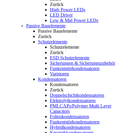
Zurück
High Power LEDs
LED Driver
Low & Mid Power LEDs
Passive Bauelemente
Passive Bauelemente
Zurück
Schutzelemente
Schutzelemente
Zurück
ESD Schutzelemente
Sicherungen & Sicherungszubehör
Funkentstörkondensatoren
Varistoren
Kondensatoren
Kondensatoren
Zurück
Doppelschichtkondensatoren
Elektrolytkondensatoren
PMLCAPs/Polymer Multi Layer
Capacitors
Folienkondensatoren
Funkentstörkondensatoren
Hybridkondensatoren
Keramikkondensatoren