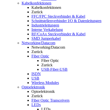
Kabelkonfektionen
Kabelkonfektionen
Zurück
FFC/FPC Steckverbinder & Kabel
Schnittstellenverbinder I/O & Datenleitungen
Industrieleitungen
Interne Verkabelung
RF/CoAx Steckverbinder & Kabel
SMD Jumperkabel
Networking/Datacom
Networking/Datacom
Zurück
Fiber Optic
Fiber Optic
Zurück
USB-Fiber-USB
ISDN
USB
Wireless Modules
Optoelektronik
Optoelektronik
Zurück
Fiber Optic Transceivers
LEDs
LEDs