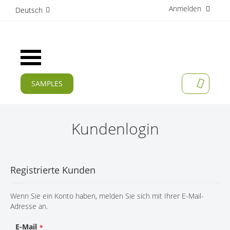
Anmelden
D
Deutsch
i
r
e
k
Navigation
t
umschalten
z
u
SAMPLES
MEIN W
m
AKTUELLES
I
n
PRODUKTE
h
Kundenlogin
a
APPLIKATIONEN
l
t
HERSTELLER
Registrierte Kunden
SERVICES
Wenn Sie ein Konto haben, melden Sie sich mit Ihrer E-Mail-
UNTERNEHMEN
Adresse an.
KARRIERE
E-Mail