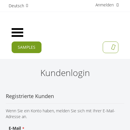
Anmelden
D
Deutsch
i
r
e
k
Navigation
t
umschalten
z
u
SAMPLES
MEIN W
m
AKTUELLES
I
n
PRODUKTE
h
Kundenlogin
a
APPLIKATIONEN
l
t
HERSTELLER
Registrierte Kunden
SERVICES
Wenn Sie ein Konto haben, melden Sie sich mit Ihrer E-Mail-
UNTERNEHMEN
Adresse an.
KARRIERE
E-Mail