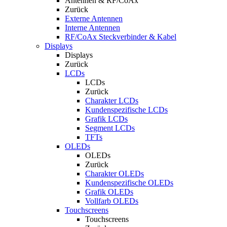
Antennen & RF/CoAx
Zurück
Externe Antennen
Interne Antennen
RF/CoAx Steckverbinder & Kabel
Displays
Displays
Zurück
LCDs
LCDs
Zurück
Charakter LCDs
Kundenspezifische LCDs
Grafik LCDs
Segment LCDs
TFTs
OLEDs
OLEDs
Zurück
Charakter OLEDs
Kundenspezifische OLEDs
Grafik OLEDs
Vollfarb OLEDs
Touchscreens
Touchscreens