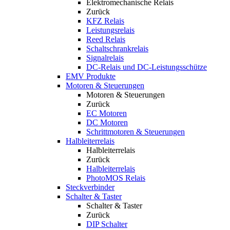
Elektromechanische Relais
Zurück
KFZ Relais
Leistungsrelais
Reed Relais
Schaltschrankrelais
Signalrelais
DC-Relais und DC-Leistungsschütze
EMV Produkte
Motoren & Steuerungen
Motoren & Steuerungen
Zurück
EC Motoren
DC Motoren
Schrittmotoren & Steuerungen
Halbleiterrelais
Halbleiterrelais
Zurück
Halbleiterrelais
PhotoMOS Relais
Steckverbinder
Schalter & Taster
Schalter & Taster
Zurück
DIP Schalter