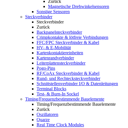
Zurück
Magnetische Drehwinkelsensoren
Sonstige Sensoren
Steckverbinder
Steckverbinder
Zurück
Backpanelsteckverbinder
Crimpkontakte & lötfreie Verbindungen
FFC/FPC Steckverbinder & Kabel
HV- & E-Mobilität
Kartenkontaktiereinheiten
Kartenrandverbinder
Leiterplattensteckverbinder
Pogo-Pins
RF/CoAx Steckverbinder & Kabel
Rund- und Rechtecksteckverbinder
Schnittstellenverbinder I/O & Datenleitungen
Terminal Blocks
Test- & Burn-In Sockel
Timing/Frequenzbestimmende Bauelemente
Timing/Frequenzbestimmende Bauelemente
Zurück
Oszillatoren
Quarze
Real Time Clock Modules