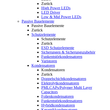
Zurück
High Power LEDs
LED Driver
Low & Mid Power LEDs
Passive Bauelemente
Passive Bauelemente
Zurück
Schutzelemente
Schutzelemente
Zurück
ESD Schutzelemente
Sicherungen & Sicherungszubehör
Funkentstörkondensatoren
Varistoren
Kondensatoren
Kondensatoren
Zurück
Doppelschichtkondensatoren
Elektrolytkondensatoren
PMLCAPs/Polymer Multi Layer
Capacitors
Folienkondensatoren
Funkentstörkondensatoren
Hybridkondensatoren
Keramikkondensatoren