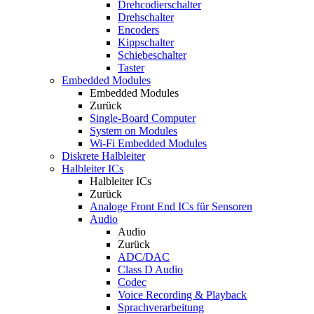
Drehcodierschalter
Drehschalter
Encoders
Kippschalter
Schiebeschalter
Taster
Embedded Modules
Embedded Modules
Zurück
Single-Board Computer
System on Modules
Wi-Fi Embedded Modules
Diskrete Halbleiter
Halbleiter ICs
Halbleiter ICs
Zurück
Analoge Front End ICs für Sensoren
Audio
Audio
Zurück
ADC/DAC
Class D Audio
Codec
Voice Recording & Playback
Sprachverarbeitung