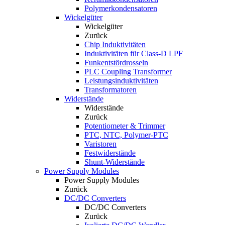
Polymerkondensatoren
Wickelgüter
Wickelgüter
Zurück
Chip Induktivitäten
Induktivitäten für Class-D LPF
Funkentstördrosseln
PLC Coupling Transformer
Leistungsinduktivitäten
Transformatoren
Widerstände
Widerstände
Zurück
Potentiometer & Trimmer
PTC, NTC, Polymer-PTC
Varistoren
Festwiderstände
Shunt-Widerstände
Power Supply Modules
Power Supply Modules
Zurück
DC/DC Converters
DC/DC Converters
Zurück