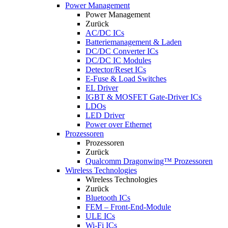
Power Management
Power Management
Zurück
AC/DC ICs
Batteriemanagement & Laden
DC/DC Converter ICs
DC/DC IC Modules
Detector/Reset ICs
E-Fuse & Load Switches
EL Driver
IGBT & MOSFET Gate-Driver ICs
LDOs
LED Driver
Power over Ethernet
Prozessoren
Prozessoren
Zurück
Qualcomm Dragonwing™ Prozessoren
Wireless Technologies
Wireless Technologies
Zurück
Bluetooth ICs
FEM – Front-End-Module
ULE ICs
Wi-Fi ICs