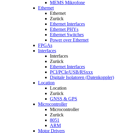
MEMS Mikrofone
Ethernet
Ethernet
Zurück
Ethernet Interfaces
Ethernet PHYs
Ethernet Switches
Power over Ethernet
FPGAs
Interfaces
Interfaces
Zurück
Ethernet Interfaces
PCI/PCIe/USB/RSxxx
Digitale Isolatoren (Datenkoppler)
Location
Location
Zurück
GNSS & GPS
Microcontroller
Microcontroller
Zurück
8051
ARM
Motor Drivers