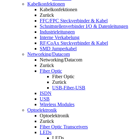
Kabelkonfektionen
Kabelkonfektionen
Zurück
FFC/FPC Steckverbinder & Kabel
Schnittstellenverbinder I/O & Datenleitungen
Industrieleitungen
Interne Verkabelung
RF/CoAx Steckverbinder & Kabel
SMD Jumperkabel
Networking/Datacom
Networking/Datacom
Zurück
Fiber Optic
Fiber Optic
Zurück
USB-Fiber-USB
ISDN
USB
Wireless Modules
Optoelektronik
Optoelektronik
Zurück
Fiber Optic Transceivers
LEDs
LEDs