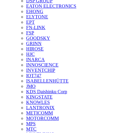
DSP GROUP
EATON ELECTRONICS
EHONG
ELYTONE
EPT
FN-LINK
FSP
GOODSKY
GRINN
HIROSE
HJC
INARCA
INNOSCIENCE
INVENTCHIP
IOT747
ISABELLENHÜTTE
JMO
KDS Daishinku Corp
KINGSTATE
KNOWLES
LANTRONIX
METICOMM
MOTORCOMM
MPS
MTC