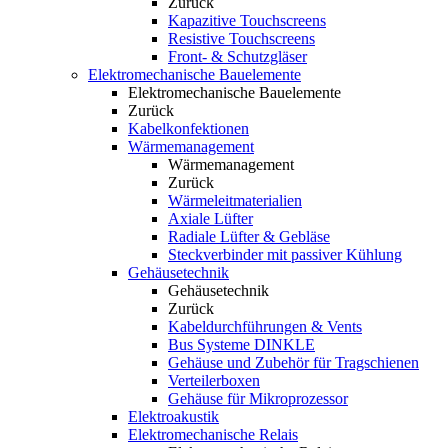
Zurück
Kapazitive Touchscreens
Resistive Touchscreens
Front- & Schutzgläser
Elektromechanische Bauelemente
Elektromechanische Bauelemente
Zurück
Kabelkonfektionen
Wärmemanagement
Wärmemanagement
Zurück
Wärmeleitmaterialien
Axiale Lüfter
Radiale Lüfter & Gebläse
Steckverbinder mit passiver Kühlung
Gehäusetechnik
Gehäusetechnik
Zurück
Kabeldurchführungen & Vents
Bus Systeme DINKLE
Gehäuse und Zubehör für Tragschienen
Verteilerboxen
Gehäuse für Mikroprozessor
Elektroakustik
Elektromechanische Relais