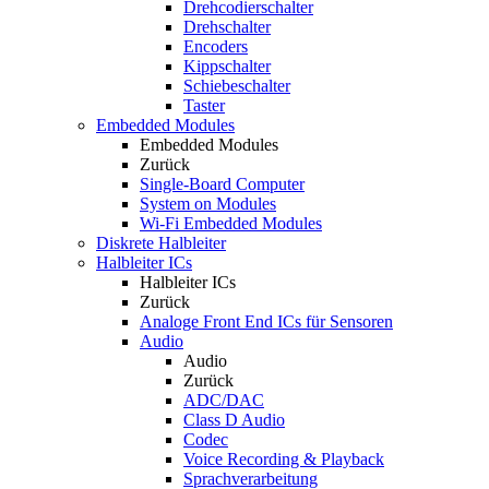
Drehcodierschalter
Drehschalter
Encoders
Kippschalter
Schiebeschalter
Taster
Embedded Modules
Embedded Modules
Zurück
Single-Board Computer
System on Modules
Wi-Fi Embedded Modules
Diskrete Halbleiter
Halbleiter ICs
Halbleiter ICs
Zurück
Analoge Front End ICs für Sensoren
Audio
Audio
Zurück
ADC/DAC
Class D Audio
Codec
Voice Recording & Playback
Sprachverarbeitung