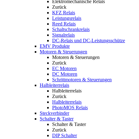
Elektromechanische Relais
Zurück
KFZ Relais
Leistungsrelais
Reed Relais
Schaltschrankrelais
Signalrelais
DC-Relais und DC-Leistungsschütze
EMV Produkte
Motoren & Steuerungen
Motoren & Steuerungen
Zurück
EC Motoren
DC Motoren
Schrittmotoren & Steuerungen
Halbleiterrelais
Halbleiterrelais
Zurück
Halbleiterrelais
PhotoMOS Relais
Steckverbinder
Schalter & Taster
Schalter & Taster
Zurück
DIP Schalter