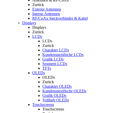
Antennen & RF/CoAx
Zurück
Externe Antennen
Interne Antennen
RF/CoAx Steckverbinder & Kabel
Displays
Displays
Zurück
LCDs
LCDs
Zurück
Charakter LCDs
Kundenspezifische LCDs
Grafik LCDs
Segment LCDs
TFTs
OLEDs
OLEDs
Zurück
Charakter OLEDs
Kundenspezifische OLEDs
Grafik OLEDs
Vollfarb OLEDs
Touchscreens
Touchscreens