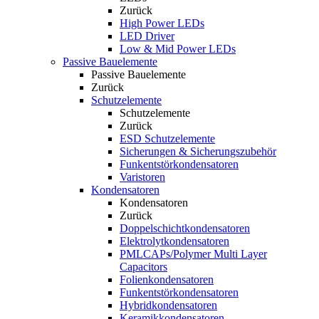
Zurück
High Power LEDs
LED Driver
Low & Mid Power LEDs
Passive Bauelemente
Passive Bauelemente
Zurück
Schutzelemente
Schutzelemente
Zurück
ESD Schutzelemente
Sicherungen & Sicherungszubehör
Funkentstörkondensatoren
Varistoren
Kondensatoren
Kondensatoren
Zurück
Doppelschichtkondensatoren
Elektrolytkondensatoren
PMLCAPs/Polymer Multi Layer
Capacitors
Folienkondensatoren
Funkentstörkondensatoren
Hybridkondensatoren
Keramikkondensatoren