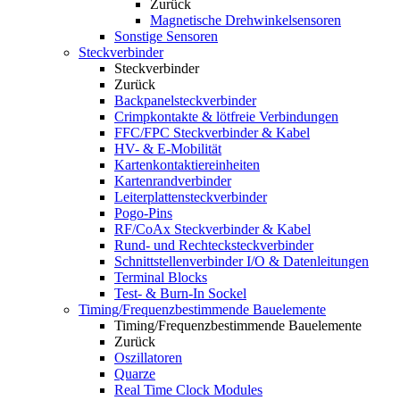
Zurück
Magnetische Drehwinkelsensoren
Sonstige Sensoren
Steckverbinder
Steckverbinder
Zurück
Backpanelsteckverbinder
Crimpkontakte & lötfreie Verbindungen
FFC/FPC Steckverbinder & Kabel
HV- & E-Mobilität
Kartenkontaktiereinheiten
Kartenrandverbinder
Leiterplattensteckverbinder
Pogo-Pins
RF/CoAx Steckverbinder & Kabel
Rund- und Rechtecksteckverbinder
Schnittstellenverbinder I/O & Datenleitungen
Terminal Blocks
Test- & Burn-In Sockel
Timing/Frequenzbestimmende Bauelemente
Timing/Frequenzbestimmende Bauelemente
Zurück
Oszillatoren
Quarze
Real Time Clock Modules