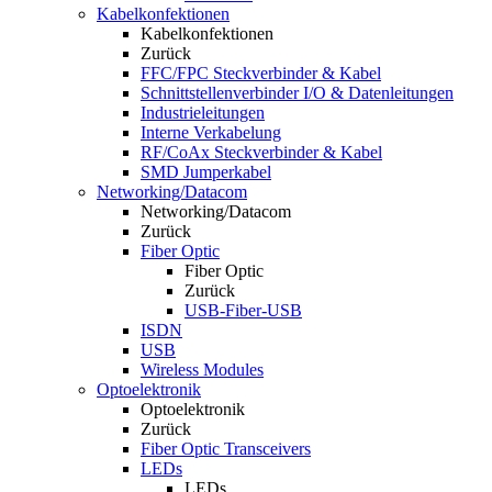
Kabelkonfektionen
Kabelkonfektionen
Zurück
FFC/FPC Steckverbinder & Kabel
Schnittstellenverbinder I/O & Datenleitungen
Industrieleitungen
Interne Verkabelung
RF/CoAx Steckverbinder & Kabel
SMD Jumperkabel
Networking/Datacom
Networking/Datacom
Zurück
Fiber Optic
Fiber Optic
Zurück
USB-Fiber-USB
ISDN
USB
Wireless Modules
Optoelektronik
Optoelektronik
Zurück
Fiber Optic Transceivers
LEDs
LEDs