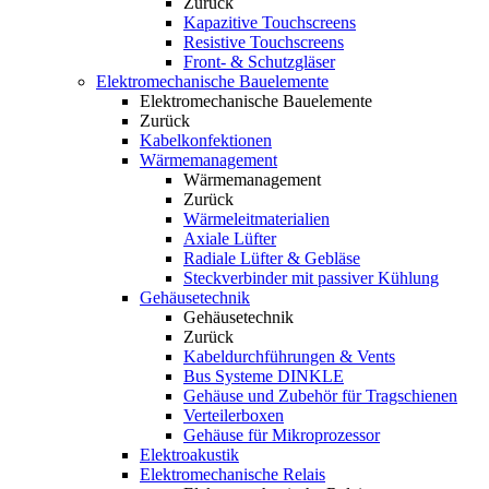
Zurück
Kapazitive Touchscreens
Resistive Touchscreens
Front- & Schutzgläser
Elektromechanische Bauelemente
Elektromechanische Bauelemente
Zurück
Kabelkonfektionen
Wärmemanagement
Wärmemanagement
Zurück
Wärmeleitmaterialien
Axiale Lüfter
Radiale Lüfter & Gebläse
Steckverbinder mit passiver Kühlung
Gehäusetechnik
Gehäusetechnik
Zurück
Kabeldurchführungen & Vents
Bus Systeme DINKLE
Gehäuse und Zubehör für Tragschienen
Verteilerboxen
Gehäuse für Mikroprozessor
Elektroakustik
Elektromechanische Relais