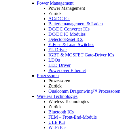
Power Management
Power Management
Zurück
AC/DC ICs
Batteriemanagement & Laden
DC/DC Converter ICs
DC/DC IC Modules
Detector/Reset ICs
E-Fuse & Load Switches
EL Driver
IGBT & MOSFET Gate-Driver ICs
LDOs
LED Driver
Power over Ethernet
Prozessoren
Prozessoren
Zurück
Qualcomm Dragonwing™ Prozessoren
Wireless Technologies
Wireless Technologies
Zurück
Bluetooth ICs
FEM – Front-End-Module
ULE ICs
Wi-Fi ICs