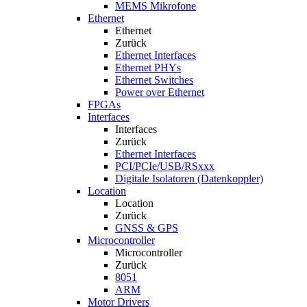
MEMS Mikrofone
Ethernet
Ethernet
Zurück
Ethernet Interfaces
Ethernet PHYs
Ethernet Switches
Power over Ethernet
FPGAs
Interfaces
Interfaces
Zurück
Ethernet Interfaces
PCI/PCIe/USB/RSxxx
Digitale Isolatoren (Datenkoppler)
Location
Location
Zurück
GNSS & GPS
Microcontroller
Microcontroller
Zurück
8051
ARM
Motor Drivers