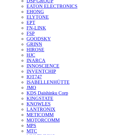
DSP GROUP
EATON ELECTRONICS
EHONG
ELYTONE
EPT
FN-LINK
FSP
GOODSKY
GRINN
HIROSE
HJC
INARCA
INNOSCIENCE
INVENTCHIP
IOT747
ISABELLENHÜTTE
JMO
KDS Daishinku Corp
KINGSTATE
KNOWLES
LANTRONIX
METICOMM
MOTORCOMM
MPS
MTC