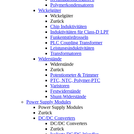
Polymerkondensatoren
Wickelgüter
Wickelgüter
Zurück
Chip Induktivitäten
Induktivitäten für Class-D LPF
Funkentstördrosseln
PLC Coupling Transformer
Leistungsinduktivitäten
Transformatoren
Widerstände
Widerstände
Zurück
Potentiometer & Trimmer
PTC, NTC, Polymer-PTC
Varistoren
Festwiderstände
Shunt-Widerstände
Power Supply Modules
Power Supply Modules
Zurück
DC/DC Converters
DC/DC Converters
Zurück