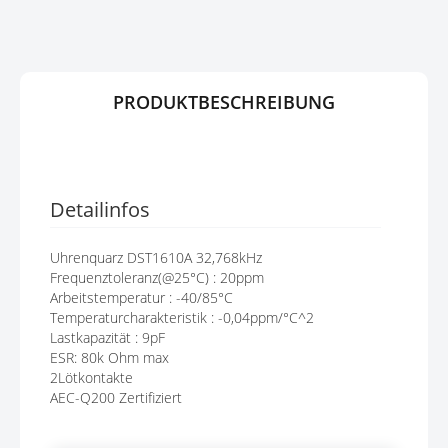
G
P
E
R
N
I
N
G
PRODUKTBESCHREIBUNG
E
N
Detailinfos
Uhrenquarz DST1610A 32,768kHz
Frequenztoleranz(@25°C) : 20ppm
Arbeitstemperatur : -40/85°C
Temperaturcharakteristik : -0,04ppm/°C^2
Lastkapazität : 9pF
ESR: 80k Ohm max
2Lötkontakte
AEC-Q200 Zertifiziert