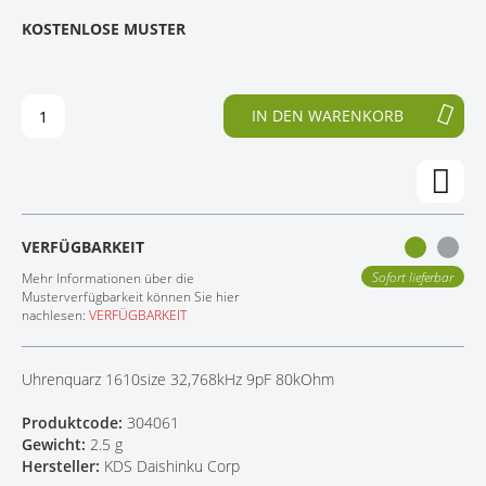
E
N
KOSTENLOSE MUSTER
KONTAKT
D
F
E
A
R
N
B
G
IN DEN WARENKORB
I
D
L
E
D
R
E
B
R
I
G
L
VERFÜGBARKEIT
A
D
L
E
Sofort lieferbar
Mehr Informationen über die
E
R
Musterverfügbarkeit können Sie hier
nachlesen:
VERFÜGBARKEIT
R
G
I
A
E
L
Uhrenquarz 1610size 32,768kHz 9pF 80kOhm
S
E
P
R
Produktcode:
304061
R
I
Gewicht:
2.5 g
I
E
Hersteller:
KDS Daishinku Corp
N
S