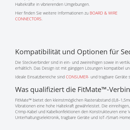
Haltekräfte in vibrierenden Umgebungen.
Hier finden Sie weitere Informationen zu
BOARD & WIRE
CONNECTORS
.
Kompatibilität und Optionen für S
Die Steckverbinder sind in ein- und zweireihigen sowie in vert
erhältlich. Das Design ist mit gängigen Lösungen kompatibel 
Ideale Einsatzbereiche sind
CONSUMER
- und tragbare Geräte
Was qualifiziert die FitMate™‑Verb
FitMate™ bietet den kleinstmöglichen Rasterabstand (0,8–1,5m
Vibrationen eine hohe Haltekraft gewährleistet. Die einreihige
Crimp-Kabel und Kabelkonfektionen den Konstrukteuren eine Vi
Unterhaltungselektronik, tragbare Geräte und IoT-/Smart-Hom