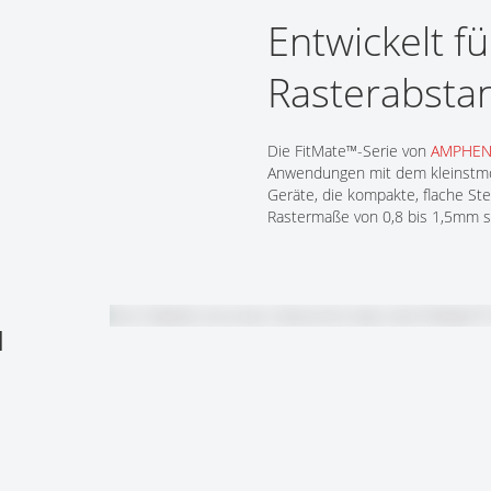
Tech Talks
Entwickelt f
Webinare
Rasterabsta
Die FitMate™-Serie von
AMPHEN
Anwendungen mit dem kleinstmög
Geräte, die kompakte, flache Ste
Rastermaße von 0,8 bis 1,5mm so
d