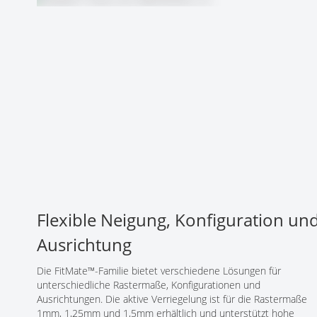
Networking/Datacom
Industrial
Optoelektronik
IoT
Passive Bauelemente
Medical & Healthcare
Power Supply Modules
Networking & Connectivity
Powerline Communication
Security & Safety
Sensoren
Smart Home
Steckverbinder
Timing/Frequenzbestimmende Bauelemente
Wireless Modules
Flexible Neigung, Konfiguration un
Ausrichtung
Die FitMate™-Familie bietet verschiedene Lösungen für
unterschiedliche Rastermaße, Konfigurationen und
Ausrichtungen. Die aktive Verriegelung ist für die Rastermaße
1mm, 1,25mm und 1,5mm erhältlich und unterstützt hohe