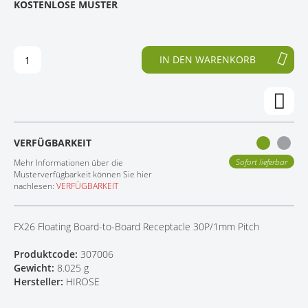
KOSTENLOSE MUSTER
D
F
KONTAKT
E
A
R
N
B
G
IN DEN WARENKORB
I
D
L
E
D
R
E
B
R
I
G
L
VERFÜGBARKEIT
A
D
L
E
Sofort lieferbar
Mehr Informationen über die
E
R
Musterverfügbarkeit können Sie hier
nachlesen:
VERFÜGBARKEIT
R
G
I
A
E
L
FX26 Floating Board-to-Board Receptacle 30P/1mm Pitch
S
E
P
R
Produktcode:
307006
R
I
Gewicht:
8.025 g
I
E
Hersteller:
HIROSE
N
S
G
P