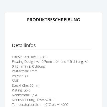
E
R
N
I
N
G
PRODUKTBESCHREIBUNG
E
N
Detailinfos
Hirose FX26 Receptacle
Floating Design: +/- 0,7mm in X- und Y-Richtung; +/-
0,75mm in Z-Richtung
Rastermaß: 1mm
Polzahl: 30
SMT
Steckhöhe: 20mm
Plating: Gold
Nennstrom: 0,5A
Nennspannung: 125V AC/DC
Temperaturbereich: -40°C bis +140°C